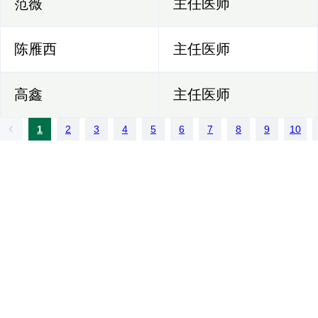
范薇
主任医师
陈雁西
主任医师
高鑫
主任医师
1
2
3
4
5
6
7
8
9
10