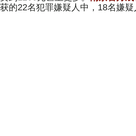
获的22名犯罪嫌疑人中，18名嫌