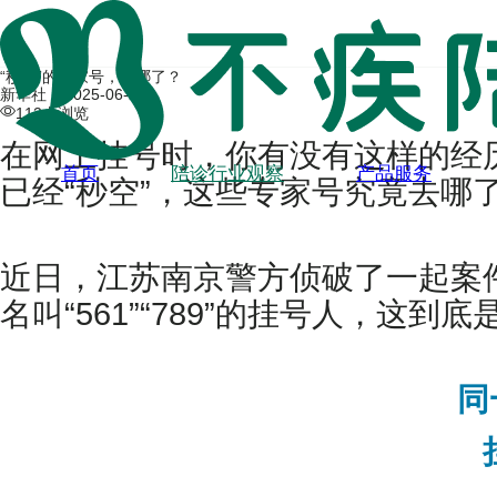
“秒空”的专家号，去哪了？
新华社 |
2025-06-20
112人浏览
在网上挂号时，你有没有这样的经
首页
陪诊行业观察
产品服务
已经“秒空”，这些专家号究竟去哪
近日，江苏南京警方侦破了一起案
名叫“561”“789”的挂号人，这到
同